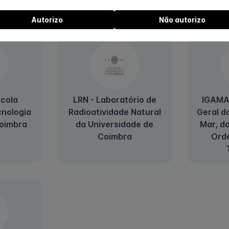
Trabalho
Autorizo
Não autorizo
cola
LRN - Laboratório de
IGAMA
cnologia
Radioatividade Natural
Geral d
oimbra
da Universidade de
Mar, d
Coimbra
Ord