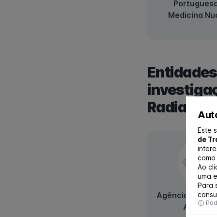
Portuguesa
Medicina Nu
Entidades
investiga
Radiaçõe
Auto
Este s
de Tr
intere
como 
Ao cl
uma e
Para 
consu
Agência Portug
Pode
Ambient