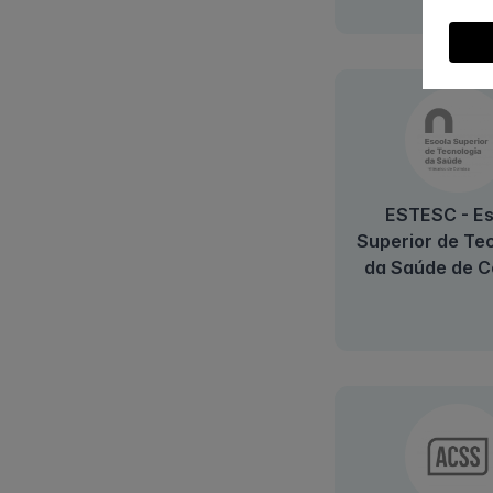
ESTESC - Es
Superior de Te
da Saúde de C