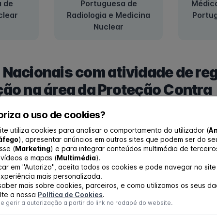
 de
Portuguesa de
Médic
clear
Radiologia e Medicina
Portug
Nuclear
 Nacionais com atividade de re
ção na área da Proteção Contra
s
riza o uso de cookies?
ite utiliza cookies para analisar o comportamento do utilizador (
An
áfego
), apresentar anúncios em outros sites que podem ser do se
sse (
Marketing
) e para integrar conteúdos multimédia de terceiro
vídeos e mapas (
Multimédia
).
icar em "Autorizo", aceita todos os cookies e pode navegar no sit
xperiência mais personalizada.
saber mais sobre cookies, parceiros, e como utilizamos os seus da
lte a nossa
Política de Cookies
.
uesa do
ACT - Autoridade para
IST – I
 gerir a autorização a partir do link no rodapé do website.
e
as Condições do