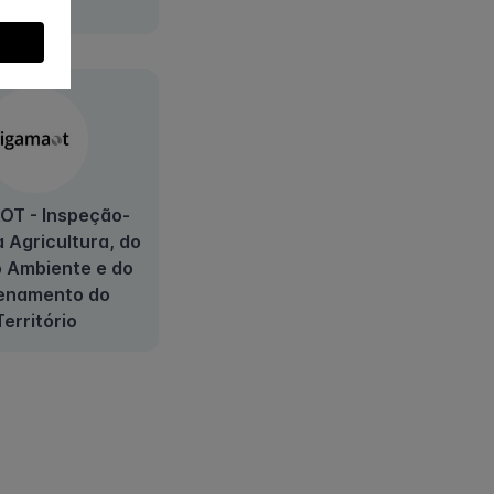
OT - Inspeção-
a Agricultura, do
o Ambiente e do
enamento do
Território