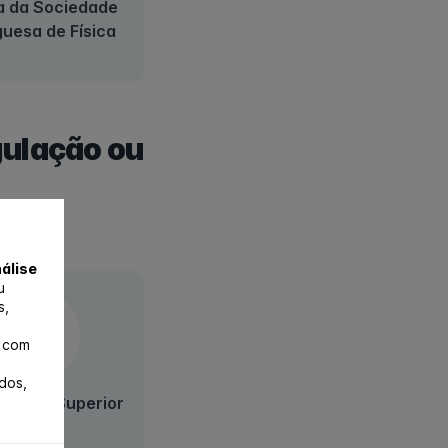
a da Sociedade
uesa de Física
gulação ou
álise
u
s,
e com
dos,
nstituto Superior
Técnico