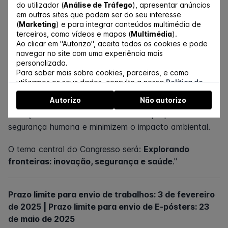
de recursos, sistemas de informação e comunicação
do utilizador (
Análise de Tráfego
), apresentar anúncios
em outros sites que podem ser do seu interesse
no nosso ambiente, ajudando a melhorar a sua
(
Marketing
) e para integrar conteúdos multimédia de
capacidade, produtividade e competitividade. Entre as
terceiros, como vídeos e mapas (
Multimédia
).
diversas soluções, a Inteligência Artificial (IA) está em
Ao clicar em "Autorizo", aceita todos os cookies e pode
mudança a forma como os cuidados de saúde são
navegar no site com uma experiência mais
personalizada.
prestados, permitindo diagnósticos mais precisos,
Para saber mais sobre cookies, parceiros, e como
tratamentos personalizados e maior eficiência nos
utilizamos os seus dados, consulte a nossa
Política de
processos. Ao aproveitar as capacidades de IA, podem
Cookies
.
Autorizo
Não autorizo
Pode gerir a autorização a partir do link no rodapé do
ser desenvolvidas estratégias de proteção contra
website.
radiações mais eficientes e eficazes que priorizem a
segurança humana e minimizem o impacto ambiental.
O tema central do Congresso será:
Explorando
fronteiras: inovação, segurança e saúde
."
Prazo limite para envio de trabalhos: 3 de fevereiro
de 2025 | Prazo limite para envio de E-pósters: 23
de maio de 2025