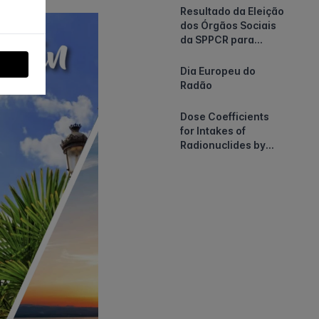
Resultado da Eleição
dos Órgãos Sociais
da SPPCR para
2026-2028
Dia Europeu do
Radão
Dose Coefficients
for Intakes of
Radionuclides by
Members of the
Public: Part 1