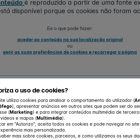
onteúdo
é reproduzido a partir de uma fonte e
stá disponível porque os cookies não foram ac
Eis o que pode fazer:
aceder ao conteúdo na sua localização original
ou
gerir as suas preferências de cookies e recarregar a página
panhola de Proteção Radiológica
apresentou cand
riza o uso de cookies?
Valência do Congresso Mundial da IRPA em 2028 (I
ite utiliza cookies para analisar o comportamento do utilizador (
An
áfego
), apresentar anúncios em outros sites que podem ser do se
sse (
Marketing
) e para integrar conteúdos multimédia de terceiro
contou com o apoio da Sociedade Portuguesa, bem
vídeos e mapas (
Multimédia
).
ncesa, Italiana e Germano-Suíça, tendo sido apr
icar em "Autorizo", aceita todos os cookies e pode navegar no sit
xperiência mais personalizada.
embleia Geral.
saber mais sobre cookies, parceiros, e como utilizamos os seus da