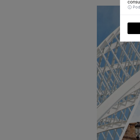
consu
Pode