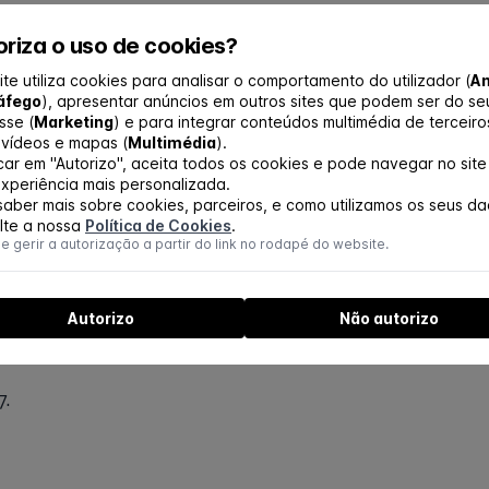
riza o uso de cookies?
ite utiliza cookies para analisar o comportamento do utilizador (
An
áfego
), apresentar anúncios em outros sites que podem ser do se
sse (
Marketing
) e para integrar conteúdos multimédia de terceiro
vídeos e mapas (
Multimédia
).
 se encontra finalizado o volume intitulado "Prot
icar em "Autorizo", aceita todos os cookies e pode navegar no sit
omunidade de Países de Língua Portuguesa", conte
xperiência mais personalizada.
saber mais sobre cookies, parceiros, e como utilizamos os seus da
seguimento do V Congresso de Proteção Contra Ra
lte a nossa
Política de Cookies
.
 gerir a autorização a partir do link no rodapé do website.
 efetuada a edição do livro, em formato digital, c
niversidade de Coimbra.
Autorizo
Não autorizo
ganizadora.
7.