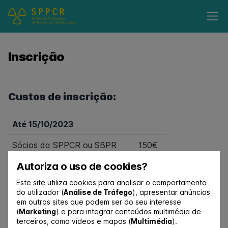
Inscrição
Custos de inscrição:
Até 15/10/2023
Sócios da SPPCR ou SBPR
150€
Autoriza o uso de cookies?
Não sócios
200€
Este site utiliza cookies para analisar o comportamento
Estudantes
75€
do utilizador (
Análise de Tráfego
), apresentar anúncios
em outros sites que podem ser do seu interesse
A partir de 15/10/2023
(
Marketing
) e para integrar conteúdos multimédia de
terceiros, como vídeos e mapas (
Multimédia
).