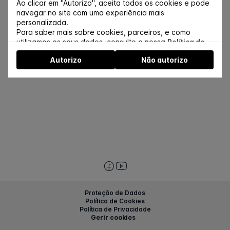
Sócios da SPPCR ou SBPR
200€
Ao clicar em "Autorizo", aceita todos os cookies e pode
navegar no site com uma experiência mais
Não sócios
250€
personalizada.
Para saber mais sobre cookies, parceiros, e como
Estudantes
utilizamos os seus dados, consulte a nossa
100€
Política de
Cookies
.
Autorizo
Não autorizo
Pode gerir a autorização a partir do link no rodapé do
website.
Proteção de Dados
Política de Cookies
Política de Privacidade
Gerir cookies