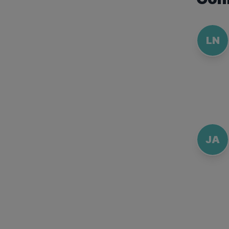
LN
JA