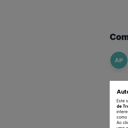
Comi
AP
Auto
Este s
de Tr
intere
como 
Ao cl
AD
uma e