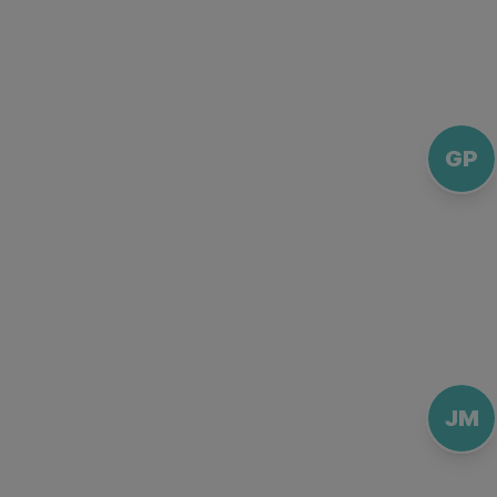
GP
JM