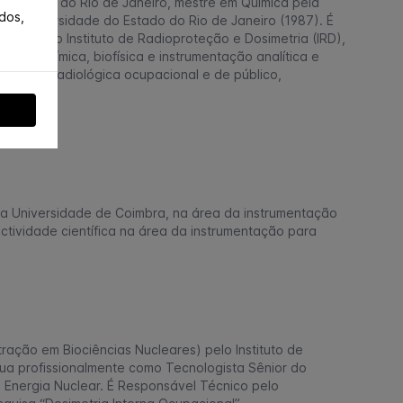
do Estado do Rio de Janeiro, mestre em Química pela
dos,
la Universidade do Estado do Rio de Janeiro (1987). É
ulada ao Instituto de Radioproteção e Dosimetria (IRD),
a em química, biofísica e instrumentação analítica e
posição radiológica ocupacional e de público,
a Universidade de Coimbra, na área da instrumentação
ctividade científica na área da instrumentação para
ração em Biociências Nucleares) pelo Instituto de
tua profissionalmente como Tecnologista Sênior do
e Energia Nuclear. É Responsável Técnico pelo