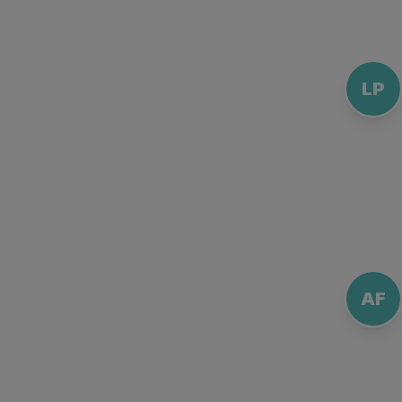
LP
AF