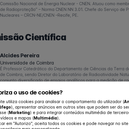
Comissão Nacional de Energia Nuclear - CNEN. Atuou como membr
de Radioproteção” – Norma CNEN NN 3.01. Chefe do Serviço de P
Nucleares – CRCN-NE/CNEN –Recife, PE.
ssão Científica
Alcides Pereira
Universidade de Coimbra
É Professor Catedrático do Departamento de Ciências da Terra d
de Coimbra, sendo Diretor do Laboratório de Radioatividade Nat
conjunto diversificado de ensaios analíticos para a medição de ra
centram-se no âmbito da radioatividade natural, em particular no
riza o uso de cookies?
do gás radão. Tem mantido participação ativa no programa de r
minérios radioativos.
ite utiliza cookies para analisar o comportamento do utilizador (
An
áfego
), apresentar anúncios em outros sites que podem ser do se
sse (
Marketing
) e para integrar conteúdos multimédia de terceiro
vídeos e mapas (
Multimédia
).
Ana Letícia Dantas
icar em "Autorizo", aceita todos os cookies e pode navegar no sit
xperiência mais personalizada.