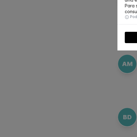
Para 
consu
Pode
AM
BD