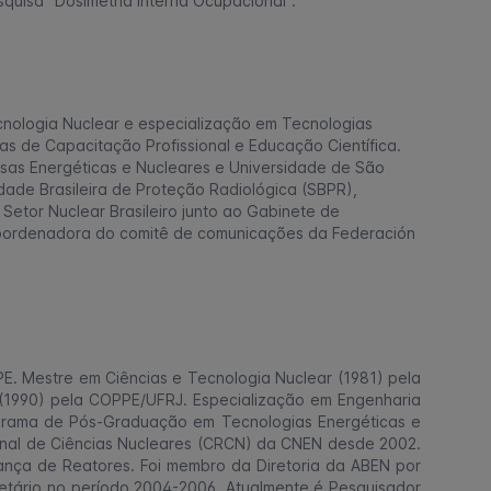
squisa “Dosimetria Interna Ocupacional”.
nologia Nuclear e especialização em Tecnologias
eas de Capacitação Profissional e Educação Científica.
sas Energéticas e Nucleares e Universidade de São
dade Brasileira de Proteção Radiológica (SBPR),
Setor Nuclear Brasileiro junto ao Gabinete de
 coordenadora do comitê de comunicações da Federación
E. Mestre em Ciências e Tecnologia Nuclear (1981) pela
 (1990) pela COPPE/UFRJ. Especialização em Engenharia
grama de Pós-Graduação em Tecnologias Energéticas e
nal de Ciências Nucleares (CRCN) da CNEN desde 2002.
ança de Reatores. Foi membro da Diretoria da ABEN por
etário no período 2004-2006. Atualmente é Pesquisador