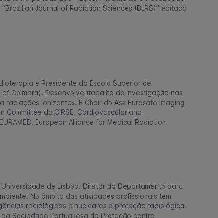
 “Brazilian Journal of Radiation Sciences (BJRS)” editado
oterapia e Presidente da Escola Superior de
 of Coimbra). Desenvolve trabalho de investigação nas
a radiações ionizantes. É Chair do Ask Eurosafe Imaging
on Committee do CIRSE, Cardiovascular and
 EURAMED, European Alliance for Medical Radiation
 Universidade de Lisboa. Diretor do Departamento para
biente. No âmbito das atividades profissionais tem
ncias radiológicas e nucleares e proteção radiológica.
o da Sociedade Portuguesa de Proteção contra