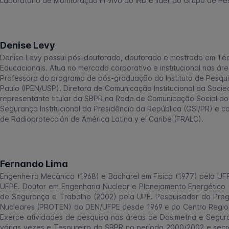
Laboratório de Monitoração In Vivo do IRD e líder do Grupo de Pe
Denise Levy
Denise Levy possui pós-doutorado, doutorado e mestrado em Tec
Educacionais. Atua no mercado corporativo e institucional nas ár
Professora do programa de pós-graduação do Instituto de Pesqui
Paulo (IPEN/USP). Diretora de Comunicação Institucional da Socie
representante titular da SBPR na Rede de Comunicação Social do 
Segurança Institucional da Presidência da República (GSI/PR) e
de Radioprotección de América Latina y el Caribe (FRALC).
Fernando Lima
Engenheiro Mecânico (1968) e Bacharel em Física (1977) pela UFP
UFPE. Doutor em Engenharia Nuclear e Planejamento Energético
de Segurança e Trabalho (2002) pela UPE. Pesquisador do Pro
Nucleares (PROTEN) do DEN/UFPE desde 1969 e do Centro Regio
Exerce atividades de pesquisa nas áreas de Dosimetria e Segur
várias vezes e Tesoureiro da SBPR no período 2000/2002 e secr