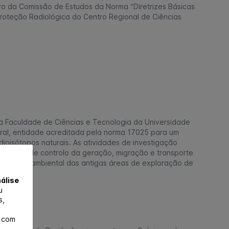
o da Comissão de Estudos da Norma “Diretrizes Básicas
roteção Radiológica do Centro Regional de Ciências
a Faculdade de Ciências e Tecnologia da Universidade
ural, entidade acreditada pela norma 17025 para um
dioisótopos naturais. As atividades de investigação
s fatores de controlo da geração, migração e transporte
emedição ambiental das antigas áreas de exploração de
álise
u
s,
e com