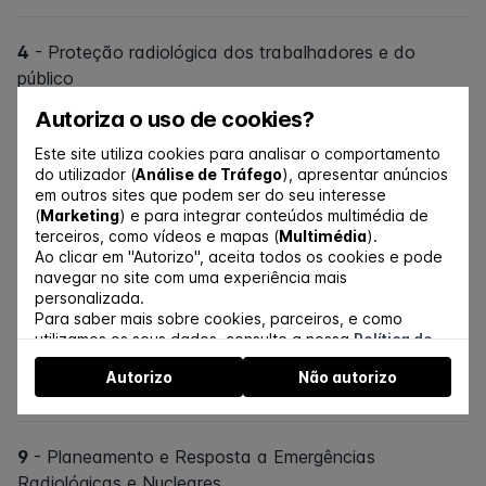
4
- Proteção radiológica dos trabalhadores e do
público
Autoriza o uso de cookies?
5
- Proteção radiológica na indústria
Este site utiliza cookies para analisar o comportamento
do utilizador (
Análise de Tráfego
), apresentar anúncios
em outros sites que podem ser do seu interesse
(
Marketing
) e para integrar conteúdos multimédia de
6
- Gestão de fontes e resíduos radioativos
terceiros, como vídeos e mapas (
Multimédia
).
Ao clicar em "Autorizo", aceita todos os cookies e pode
navegar no site com uma experiência mais
7
- Cultura de segurança em proteção radiológica
personalizada.
Para saber mais sobre cookies, parceiros, e como
utilizamos os seus dados, consulte a nossa
Política de
8
- Regulamentação, políticas e recomendações
Cookies
.
Autorizo
Não autorizo
Pode gerir a autorização a partir do link no rodapé do
internacionais em proteção radiológica
website.
9
- Planeamento e Resposta a Emergências
Radiológicas e Nucleares