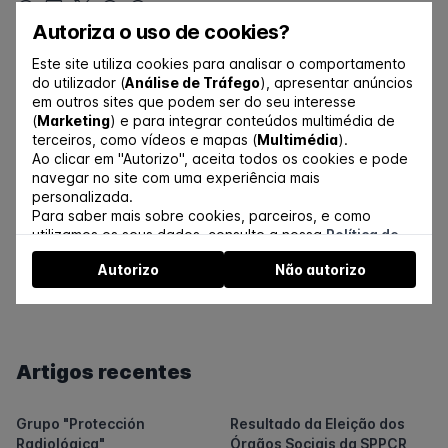
Autoriza o uso de cookies?
Este site utiliza cookies para analisar o comportamento
do utilizador (
Análise de Tráfego
), apresentar anúncios
Artigos relacionados
em outros sites que podem ser do seu interesse
(
Marketing
) e para integrar conteúdos multimédia de
terceiros, como vídeos e mapas (
Multimédia
).
International Joint
A Universidade de Coimbra
Ao clicar em "Autorizo", aceita todos os cookies e pode
Conference 2024: Livro de
recebeu investigadores
navegar no site com uma experiência mais
Resumos
internacionais para curso
personalizada.
sobre medidas de
Para saber mais sobre cookies, parceiros, e como
monitorização, prevenção e
utilizamos os seus dados, consulte a nossa
Política de
Missão da Agência
Relatório "Ethical
remediação do radão em
Cookies
.
Internacional de Energia
Foundations of the System of
edifícios
Autorizo
Não autorizo
Pode gerir a autorização a partir do link no rodapé do
Atómica afirma que Portugal
Radiological protection" -
website.
está comprometido com a
ICRP
gestão segura de resíduos
radioativos e vê áreas para
melhorias
Artigos recentes
Grupo "Protección
Resultado da Eleição dos
Radiológica"
Órgãos Sociais da SPPCR