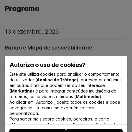
Programa
13 dezembro, 2023
Radão e Mapa de suscetibilidade
Alcides Pereira
Autoriza o uso de cookies?
AP
Universidade de Coimbra
Este site utiliza cookies para analisar o comportamento
do utilizador (
Análise de Tráfego
), apresentar anúncios
Efeitos da exposição ao radão na saúde
em outros sites que podem ser do seu interesse
(
Marketing
) e para integrar conteúdos multimédia de
Catarina Antunes
terceiros, como vídeos e mapas (
Multimédia
).
CA
Ao clicar em "Autorizo", aceita todos os cookies e pode
Agência Portuguesa do Ambiente
navegar no site com uma experiência mais
personalizada.
Coffee-break
Para saber mais sobre cookies, parceiros, e como
utilizamos os seus dados, consulte a nossa
Política de
Cookies
.