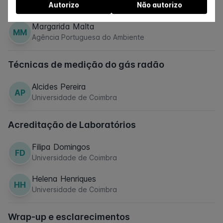
Plano Nacional para o Radão
Autorizo
Não autorizo
Pode gerir a autorização a partir do link no rodapé do
website.
Margarida Malta
MM
Agência Portuguesa do Ambiente
Técnicas de medição do gás radão
Alcides Pereira
AP
Universidade de Coimbra
Acreditação de Laboratórios
Filipa Domingos
FD
Universidade de Coimbra
Helena Henriques
HH
Universidade de Coimbra
Wrap-up e esclarecimentos